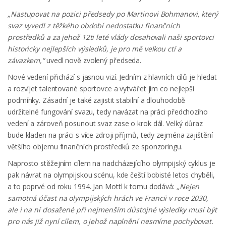
„Nastupovat na pozici předsedy po Martinovi Bohmanovi, který
svaz vyvedl z těžkého období nedostatku finančních
prostředků a za jehož 12ti leté vlády dosahovali naši sportovci
historicky nejlepších výsledků, je pro mě velkou ctí a
závazkem,“
uvedl nově zvolený předseda.
Nové vedení přichází s jasnou vizí. Jedním z hlavních cílů je hledat
a rozvíjet talentované sportovce a vytvářet jim co nejlepší
podmínky. Zásadní je také zajistit stabilní a dlouhodobě
udržitelné fungování svazu, tedy navázat na práci předchozího
vedení a zároveň posunout svaz zase o krok dál. Velký důraz
bude kladen na práci s více zdroji příjmů, tedy zejména zajištění
většího objemu finančních prostředků ze sponzoringu.
Naprosto stěžejním cílem na nadcházejícího olympijský cyklus je
pak návrat na olympijskou scénu, kde čeští bobisté letos chyběli,
a to poprvé od roku 1994. Jan Mottl k tomu dodává:
„Nejen
samotná účast na olympijských hrách ve Francii v roce 2030,
ale i na ní dosažené při nejmenším důstojné výsledky musí být
pro nás již nyní cílem, o jehož naplnění nesmíme pochybovat.