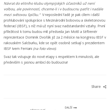
Návrat do elitního klubu olympijských účastníků už není
volbou, ale povinností, chceme-li i v budoucnu patřit i nadále
mezi světovou špičku.“
V neposlední řadě je pak cílem i další
prohlubování spolupráce s Mezinárodní bobovou a skeletonovou
federací (IBSF), s níž má už nyní svaz nadstandardní vztahy. První
příležitost k tomu budou mít předseda Jan Mottl a šéftrenér
reprezentace Dominik Dvořák již za 2 měsíce na kongresu IBSF v
rakouském Salcburku, kde se opět osobně setkají s prezidentem
IBSF Ivem Ferriani
(na foto vlevo)
.
Svaz tak vstupuje do nové etapy s respektem k minulosti, ale
především s jasnou ambicí do budoucna!
Share
DALŠÍ