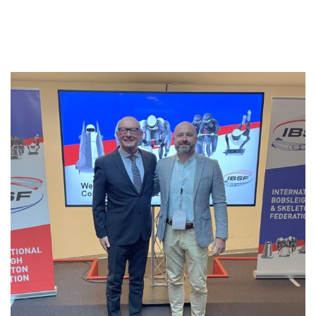
Nové vedení svazu: s respektem k
–
Novinky
–
Úvod
minulosti, ale s jasnou ambicí do budoucna