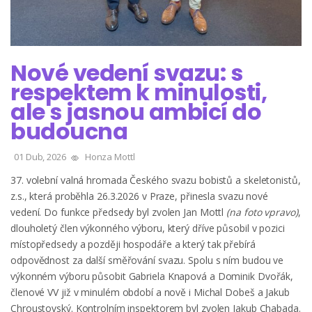
Nové vedení svazu: s
respektem k minulosti,
ale s jasnou ambicí do
budoucna
01 Dub, 2026
Honza Mottl
37. volební valná hromada Českého svazu bobistů a skeletonistů,
z.s., která proběhla 26.3.2026 v Praze, přinesla svazu nové
vedení. Do funkce předsedy byl zvolen Jan Mottl
(na foto vpravo)
,
dlouholetý člen výkonného výboru, který dříve působil v pozici
místopředsedy a později hospodáře a který tak přebírá
odpovědnost za další směřování svazu. Spolu s ním budou ve
výkonném výboru působit Gabriela Knapová a Dominik Dvořák,
členové VV již v minulém období a nově i Michal Dobeš a Jakub
Chroustovský. Kontrolním inspektorem byl zvolen Jakub Chabada.