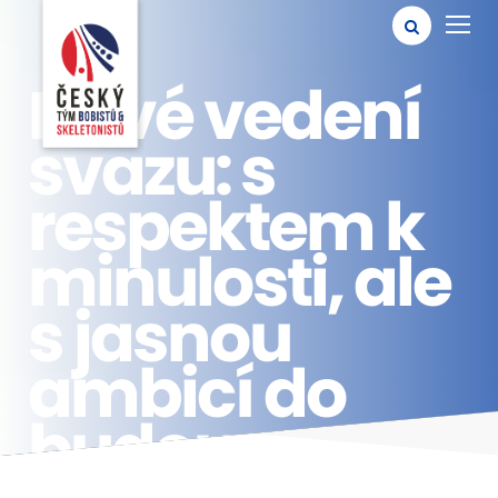
Nové vedení
svazu: s
respektem k
minulosti, ale
s jasnou
ambicí do
budoucna